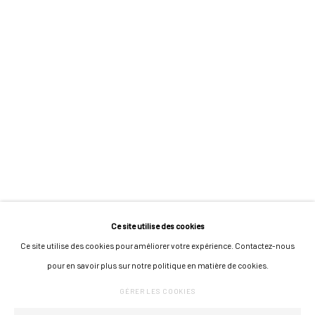
MARIE RAPINEL
APOLLINE RÉGENT
ROSALIE MAILLARD
CLAIRE TEA
KATARZYNA WIESIOLEK
Ce site utilise des cookies
Ce site utilise des cookies pour améliorer votre expérience. Contactez-nous
GÉRER LES COOKIES
pour en savoir plus sur notre politique en matière de cookies.
COPYRIGHT © 2026 GALERIE JONATHAN ROZE
UN SITE ARTLOGIC
GÉRER LES COOKIES