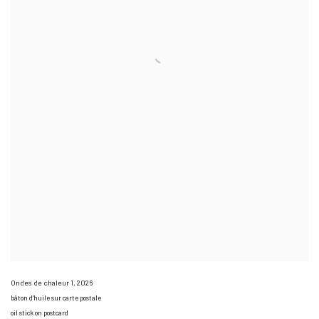
Ondes de chaleur 1
,
2026
bâton d'huile sur carte postale
oil stick on postcard