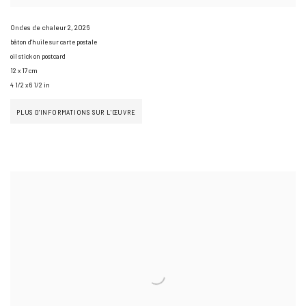
Ondes de chaleur 2
,
2026
bâton d'huile sur carte postale
oil stick on postcard
12 x 17 cm
4 1/2 x 6 1/2 in
PLUS D'INFORMATIONS SUR L'ŒUVRE