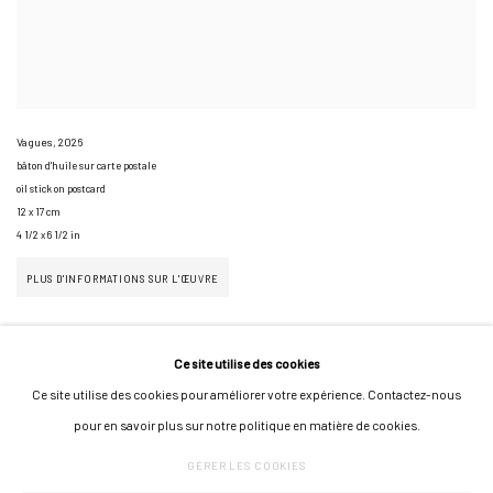
Vagues
,
2026
bâton d'huile sur carte postale
oil stick on postcard
12 x 17 cm
4 1/2 x 6 1/2 in
PLUS D'INFORMATIONS SUR L'ŒUVRE
Ce site utilise des cookies
Ce site utilise des cookies pour améliorer votre expérience. Contactez-nous
pour en savoir plus sur notre politique en matière de cookies.
GÉRER LES COOKIES
GÉRER LES COOKIES
COPYRIGHT © 2026 GALERIE JONATHAN ROZE
UN SITE ARTLOGIC