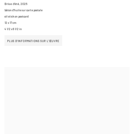
Brise d'été
,
2026
bâton d'huile sur carte postale
oil stick on postcard
12 x 17 cm
4 1/2 x 6 1/2 in
PLUS D'INFORMATIONS SUR L'ŒUVRE