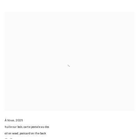
À Vous
,
2026
huile sur bois, carte postale au dos
oil on wood, postcard on the back