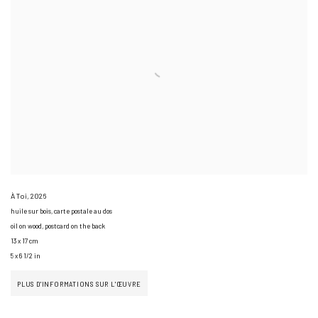
À Toi
,
2026
huile sur bois, carte postale au dos
oil on wood, postcard on the back
13 x 17 cm
5 x 6 1/2 in
PLUS D'INFORMATIONS SUR L'ŒUVRE