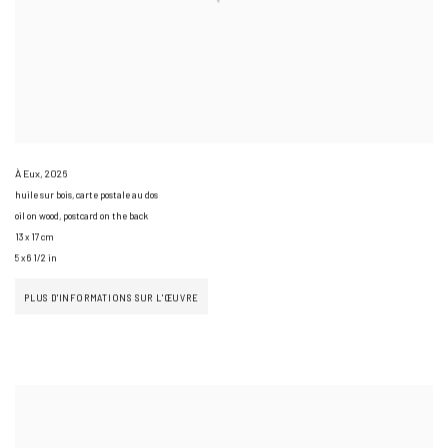
À Eux
,
2026
huile sur bois, carte postale au dos
oil on wood, postcard on the back
13 x 17 cm
5 x 6 1/2 in
PLUS D'INFORMATIONS SUR L'ŒUVRE