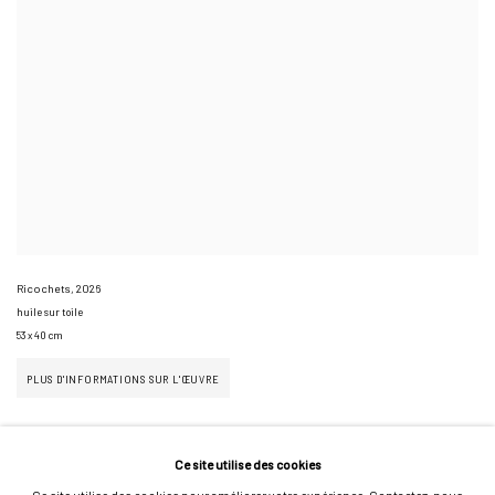
Ricochets
,
2026
huile sur toile
53 x 40 cm
PLUS D'INFORMATIONS SUR L'ŒUVRE
Ce site utilise des cookies
Ce site utilise des cookies pour améliorer votre expérience. Contactez-nous