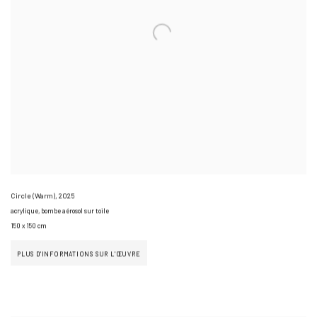
Circle (Warm)
,
2025
acrylique, bombe aérosol sur toile
150 x 150 cm
PLUS D'INFORMATIONS SUR L'ŒUVRE