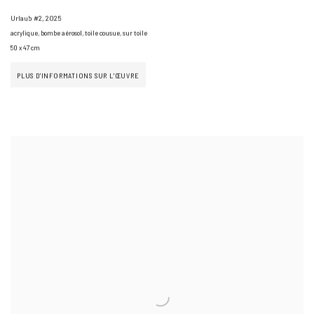
Urlaub #2
,
2025
acrylique, bombe aérosol, toile cousue, sur toile
50 x 47 cm
PLUS D'INFORMATIONS SUR L'ŒUVRE