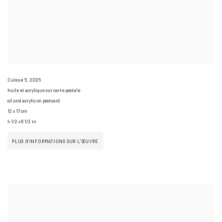
Cuisse 5
,
2026
huile et acrylique sur carte postale
oil and acrylic on postcard
12 x 17 cm
4 1/2 x 6 1/2 in
PLUS D'INFORMATIONS SUR L'ŒUVRE