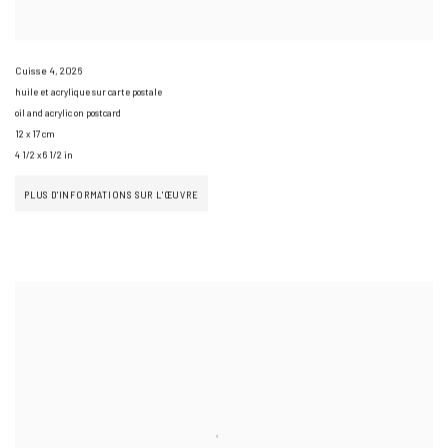
Cuisse 4
,
2026
huile et acrylique sur carte postale
oil and acrylic on postcard
12 x 17 cm
4 1/2 x 6 1/2 in
PLUS D'INFORMATIONS SUR L'ŒUVRE