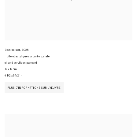
Bon baiser
,
2026
huile et acrylique sur carte postale
oil and acrylic on postcard
12 x 17 cm
4 1/2 x 6 1/2 in
PLUS D'INFORMATIONS SUR L'ŒUVRE