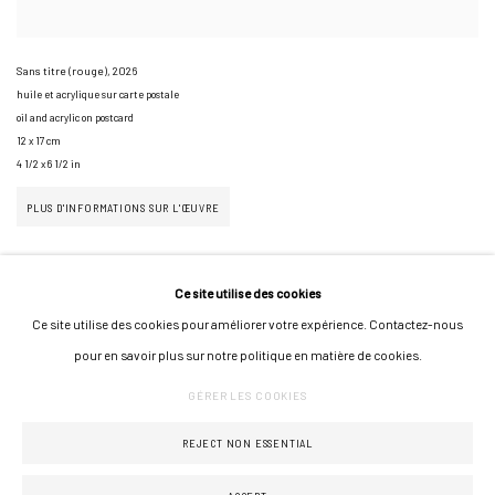
Sans titre (rouge)
,
2026
huile et acrylique sur carte postale
oil and acrylic on postcard
12 x 17 cm
4 1/2 x 6 1/2 in
PLUS D'INFORMATIONS SUR L'ŒUVRE
Ce site utilise des cookies
Ce site utilise des cookies pour améliorer votre expérience. Contactez-nous
pour en savoir plus sur notre politique en matière de cookies.
GÉRER LES COOKIES
GÉRER LES COOKIES
COPYRIGHT © 2026 GALERIE JONATHAN ROZE
UN SITE ARTLOGIC
REJECT NON ESSENTIAL