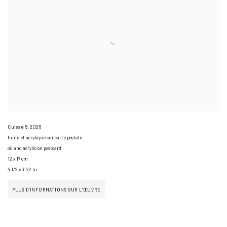
Cuisse 6
,
2026
huile et acrylique sur carte postale
oil and acrylic on postcard
12 x 17 cm
4 1/2 x 6 1/2 in
PLUS D'INFORMATIONS SUR L'ŒUVRE