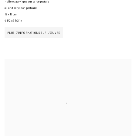
huile et acrylique sur carte postale
oil and acrylic on postcard
12 x 17 cm
4 1/2 x 6 1/2 in
PLUS D'INFORMATIONS SUR L'ŒUVRE