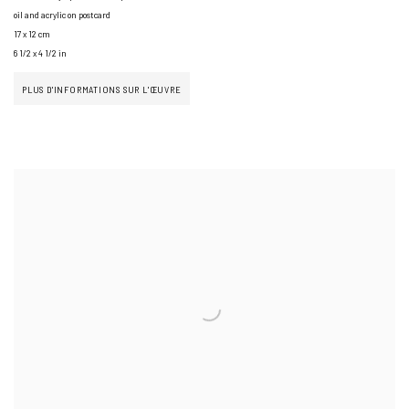
oil and acrylic on postcard
17 x 12 cm
6 1/2 x 4 1/2 in
PLUS D'INFORMATIONS SUR L'ŒUVRE