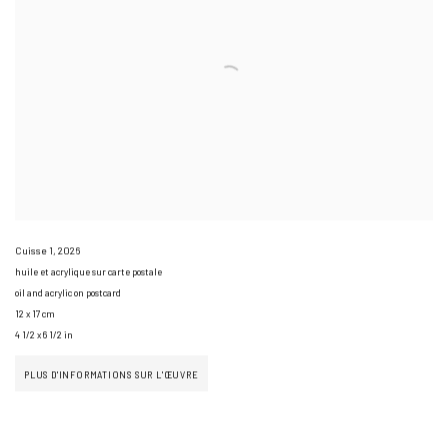
Cuisse 1
,
2026
huile et acrylique sur carte postale
oil and acrylic on postcard
12 x 17 cm
4 1/2 x 6 1/2 in
PLUS D'INFORMATIONS SUR L'ŒUVRE