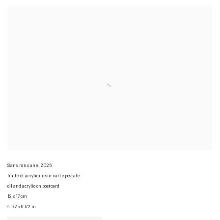
Sans rancune
,
2026
huile et acrylique sur carte postale
oil and acrylic on postcard
12 x 17 cm
4 1/2 x 6 1/2 in