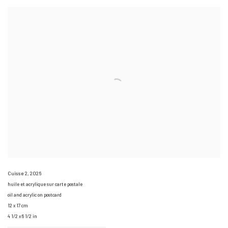
Cuisse 2
,
2026
huile et acrylique sur carte postale
oil and acrylic on postcard
12 x 17 cm
4 1/2 x 6 1/2 in