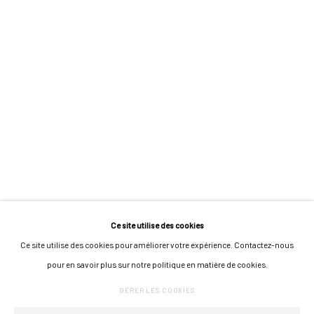
MARIE RAPINEL
APOLLINE RÉGENT
ROSALIE MAILLARD
CLAIRE TEA
KATARZYNA WIESIOLEK
Ce site utilise des cookies
Ce site utilise des cookies pour améliorer votre expérience. Contactez-nous
GÉRER LES COOKIES
pour en savoir plus sur notre politique en matière de cookies.
COPYRIGHT © 2026 GALERIE JONATHAN ROZE
UN SITE ARTLOGIC
GÉRER LES COOKIES