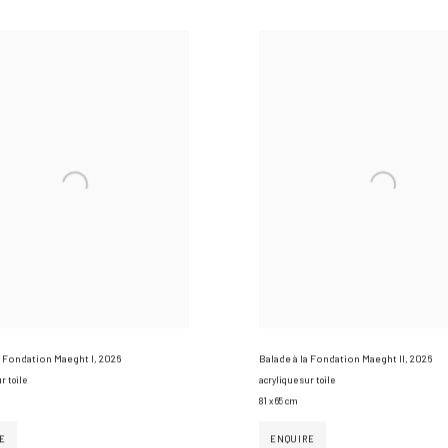
a Fondation Maeght I
,
2026
Balade à la Fondation Maeght II
,
2026
r toile
acrylique sur toile
81 x 65 cm
E
ENQUIRE