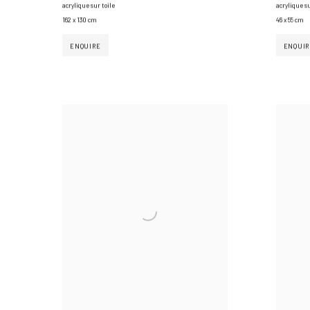
acrylique sur toile
acrylique su
162 x 130 cm
46 x 55 cm
ENQUIRE
ENQUIR