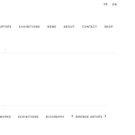
FR
EN
ARTISTS
EXHIBITIONS
NEWS
ABOUT
CONTACT
SHOP
BROWSE ARTISTS
WORKS
EXHIBITIONS
BIOGRAPHY