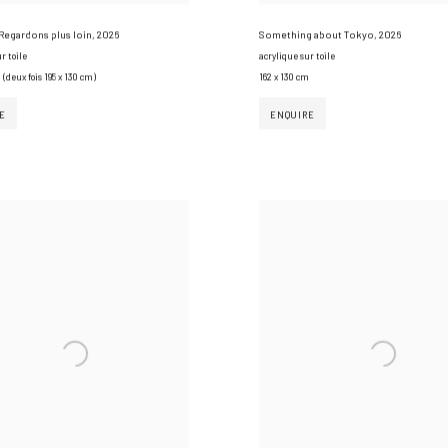
Regardons plus loin
,
2026
Something about Tokyo
,
2026
r toile
acrylique sur toile
 (deux fois 195 x 130 cm)
162 x 130 cm
E
ENQUIRE