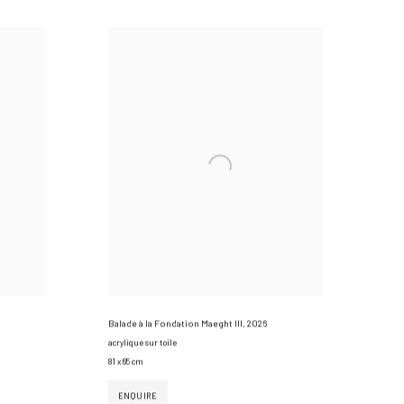
Balade à la Fondation Maeght III
,
2026
acrylique sur toile
81 x 65 cm
ENQUIRE