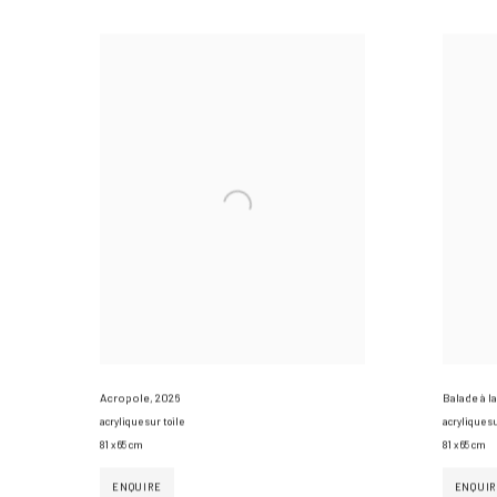
Balade à l
Acropole
,
2026
acrylique su
acrylique sur toile
81 x 65 cm
81 x 65 cm
ENQUIR
ENQUIRE