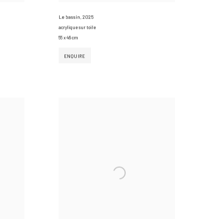
Le bassin
,
2025
acrylique sur toile
55 x 46 cm
ENQUIRE