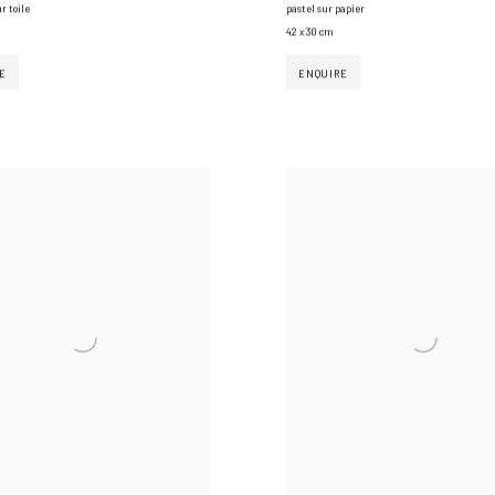
r toile
pastel sur papier
42 x 30 cm
E
ENQUIRE