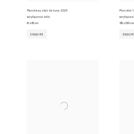
Marche au clair de lune
,
2026
Mon été / 
acrylique sur toile
acrylique su
81 x 65 cm
195 x 260 cm
ENQUIRE
ENQUIR