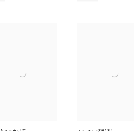
dans les pins
,
2026
La part solaire (03)
,
2026