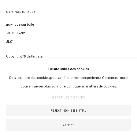
CAMINANTE
,
2025
acrylique sur toile
130 x 195 cm
JL011
Copyright © de l'artiste
Ce site utilise des cookies
PLUS D'INFORMATIONS SUR L'ŒUVRE
Ce site utilise des cookies pour améliorer votre expérience. Contactez-nous
pour en savoir plus sur notre politique en matière de cookies.
GÉRER LES COOKIES
PARTAGER
REJECT NON ESSENTIAL
ACCEPT