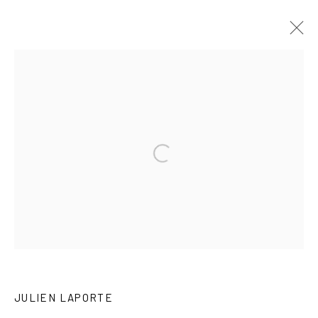
JULIEN LAPORTE
ŒUVRES
EXPOSITIONS
BIOGRAPHIE
Open a larger version of the following imag
DÉCOUVRIR LES ARTISTES
GÉRER LES COOKIES
COPYRIGHT © 2026 GALERIE JONATHAN ROZE
UN SITE ARTLOGIC
JULIEN LAPORTE