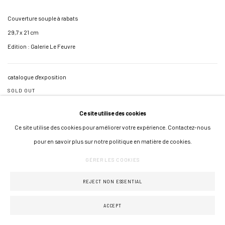
Couverture souple à rabats
29,7 x 21 cm
Edition : Galerie Le Feuvre
catalogue d'exposition
SOLD OUT
Ce site utilise des cookies
Ce site utilise des cookies pour améliorer votre expérience. Contactez-nous
pour en savoir plus sur notre politique en matière de cookies.
GÉRER LES COOKIES
GÉRER LES COOKIES
COPYRIGHT © 2026 GALERIE JONATHAN ROZE
UN SITE ARTLOGIC
REJECT NON ESSENTIAL
ACCEPT