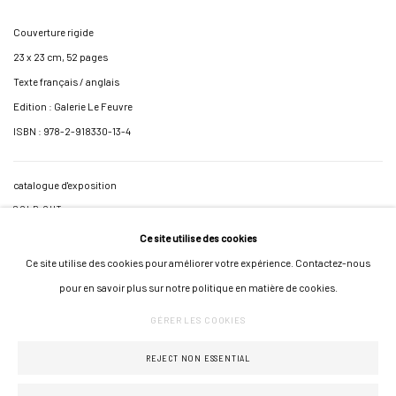
Couverture rigide
23 x 23 cm, 52 pages
Texte français / anglais
Edition : Galerie Le Feuvre
ISBN : 978-2-918330-13-4
catalogue d'exposition
SOLD OUT
Ce site utilise des cookies
Ce site utilise des cookies pour améliorer votre expérience. Contactez-nous
pour en savoir plus sur notre politique en matière de cookies.
GÉRER LES COOKIES
GÉRER LES COOKIES
COPYRIGHT © 2026 GALERIE JONATHAN ROZE
UN SITE ARTLOGIC
REJECT NON ESSENTIAL