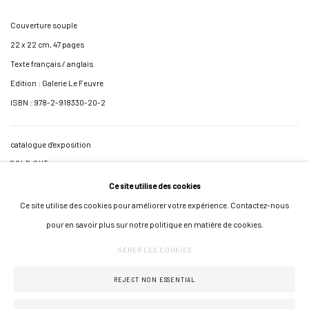
Couverture souple
22 x 22 cm, 47 pages
Texte français / anglais
Edition : Galerie Le Feuvre
ISBN : 978-2-918330-20-2
catalogue d'exposition
SOLD OUT
Ce site utilise des cookies
Ce site utilise des cookies pour améliorer votre expérience. Contactez-nous
pour en savoir plus sur notre politique en matière de cookies.
GÉRER LES COOKIES
GÉRER LES COOKIES
COPYRIGHT © 2026 GALERIE JONATHAN ROZE
UN SITE ARTLOGIC
REJECT NON ESSENTIAL