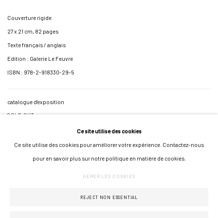
Couverture rigide
27 x 21 cm, 82 pages
Texte français / anglais
Edition : Galerie Le Feuvre
ISBN : 978-2-918330-29-5
catalogue d'exposition
SOLD OUT
Ce site utilise des cookies
Ce site utilise des cookies pour améliorer votre expérience. Contactez-nous
pour en savoir plus sur notre politique en matière de cookies.
GÉRER LES COOKIES
GÉRER LES COOKIES
COPYRIGHT © 2026 GALERIE JONATHAN ROZE
UN SITE ARTLOGIC
REJECT NON ESSENTIAL