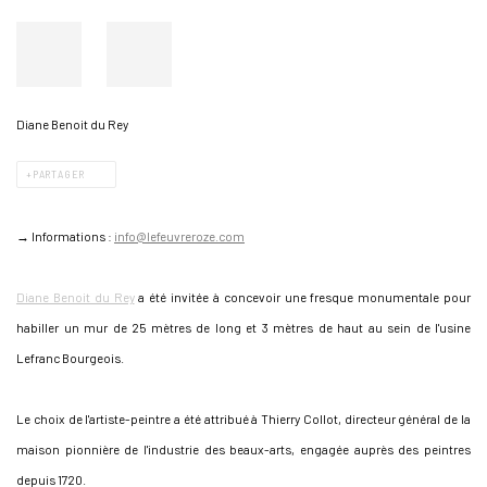
Diane Benoit du Rey
PARTAGER
→ Informations :
info@lefeuvreroze.com
Diane Benoit du Rey
a été invitée à concevoir une fresque monumentale pour
habiller un mur de 25 mètres de long et 3 mètres de haut au sein de l'usine
Lefranc Bourgeois.
Le choix de l'artiste-peintre a été attribué à Thierry Collot, directeur général de la
maison pionnière de l'industrie des beaux-arts, engagée auprès des peintres
depuis 1720.