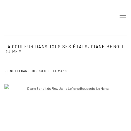
LA COULEUR DANS TOUS SES ÉTATS, DIANE BENOIT
DU REY
USINE LEFRANC BOURGEOIS – LE MANS
Open a larger version of the following image in a popup:
Open a larger version of the following image in a popup: