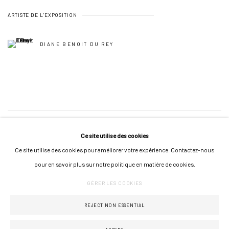
ARTISTE DE L'EXPOSITION
DIANE BENOIT DU REY
50
SUR 115
RETOUR
SUITE
Ce site utilise des cookies
Ce site utilise des cookies pour améliorer votre expérience. Contactez-nous
pour en savoir plus sur notre politique en matière de cookies.
GÉRER LES COOKIES
GÉRER LES COOKIES
COPYRIGHT © 2026 GALERIE JONATHAN ROZE
UN SITE ARTLOGIC
REJECT NON ESSENTIAL