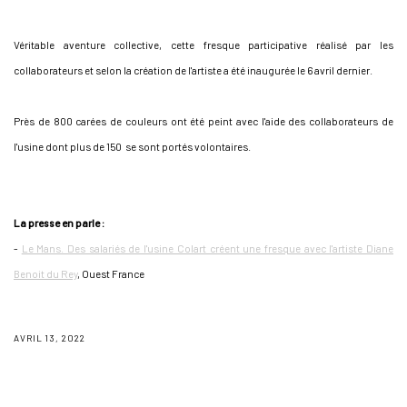
Véritable aventure collective, cette fresque participative réalisé par les
collaborateurs et selon la création de l'artiste a été inaugurée le 6 avril dernier.
Près de 800 carées de couleurs ont été peint avec l'aide des collaborateurs de
l'usine dont plus de 150 se sont portés volontaires.
La presse en parle :
-
Le Mans. Des salariés de l'usine Colart créent une fresque avec l'artiste Diane
Benoit du Rey
, Ouest France
AVRIL 13, 2022