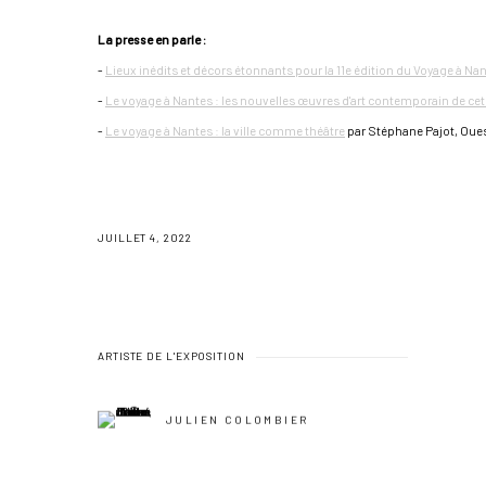
La presse en parle :
-
Lieux inédits et décors étonnants pour la 11e édition du Voyage à Na
-
Le voyage à Nantes : les nouvelles œuvres d'art contemporain de cet
-
Le voyage à Nantes : la ville comme théâtre
par Stéphane Pajot, Oue
JUILLET 4, 2022
ARTISTE DE L'EXPOSITION
JULIEN COLOMBIER