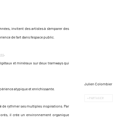
nnées, invitent des artistes à s'emparer des
ience de l'art dans l'espace public.
tes
.
 végétaux et minéraux sur deux tramways qui
Julien Colombier
expérience atypique et enrichissante.
PARTAGER
nté de rythmer ses multiples inspirations. Par
lorés, il crée un environnement organique