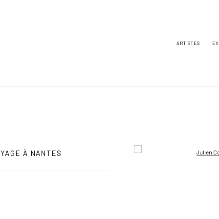
ARTISTES
EX
OYAGE À NANTES
Open a larger version of the foll