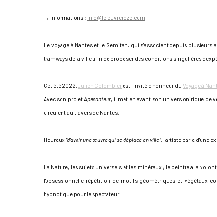
→ Informations :
info@lefeuvreroze.com
Le voyage à Nantes et le Semitan, qui s'associent depuis plusieurs a
tramways de la ville afin de proposer des conditions singulières d'expér
Cet été 2022,
Julien Colombier
est l'invité d'honneur du
Voyage à Nan
Avec son projet
Apesanteur
, il met en avant son univers onirique de
circulent au travers de Nantes.
Heureux
"d'avoir une œuvre qui se déplace en ville"
, l'artiste parle d'une 
La Nature, les sujets universels et les minéraux ; le peintre a la volo
l'obsessionnelle répétition de motifs géométriques et végétaux co
hypnotique pour le spectateur.