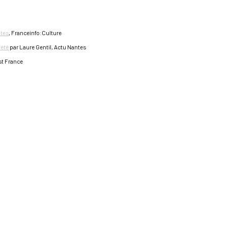
ntes
, Franceinfo:Culture
 été
par Laure Gentil, Actu Nantes
st France