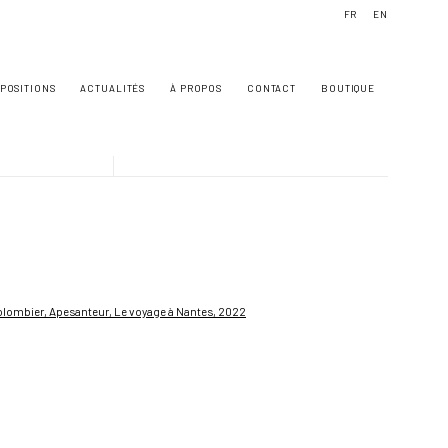
FR
EN
POSITIONS
ACTUALITÉS
À PROPOS
CONTACT
BOUTIQUE
owing image in a popup: