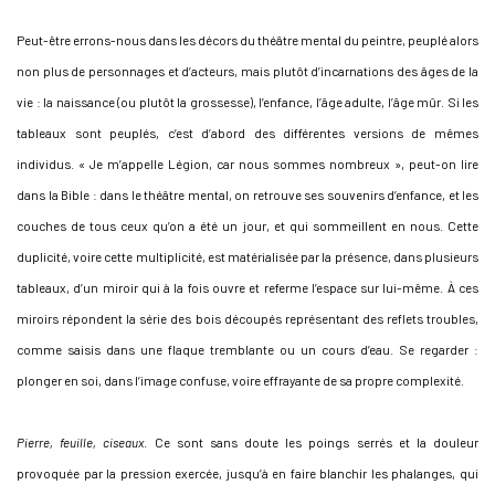
Peut-être errons-nous dans les décors du théâtre mental du peintre, peuplé alors
non plus de personnages et d’acteurs, mais plutôt d’incarnations des âges de la
vie : la naissance (ou plutôt la grossesse), l’enfance, l’âge adulte, l’âge mûr. Si les
tableaux sont peuplés, c’est d’abord des différentes versions de mêmes
individus. « Je m’appelle Légion, car nous sommes nombreux », peut-on lire
dans la Bible : dans le théâtre mental, on retrouve ses souvenirs d’enfance, et les
couches de tous ceux qu’on a été un jour, et qui sommeillent en nous. Cette
duplicité, voire cette multiplicité, est matérialisée par la présence, dans plusieurs
tableaux, d’un miroir qui à la fois ouvre et referme l’espace sur lui-même. À ces
miroirs répondent la série des bois découpés représentant des reflets troubles,
comme saisis dans une flaque tremblante ou un cours d’eau. Se regarder :
plonger en soi, dans l’image confuse, voire effrayante de sa propre complexité.
Pierre, feuille, ciseaux
. Ce sont sans doute les poings serrés et la douleur
provoquée par la pression exercée, jusqu’à en faire blanchir les phalanges, qui