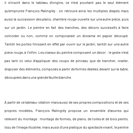
il s’inscrit dans le tableau d’origine, ce n’est pourtant pas le seul élément
qu’emprunte François Malingrëy : on retrouve ainsi les multiples drapés mais
aussi la succession des plans, chambre rouge ouverte sur une autre pièce, puis
sur un jardin. Le peintre en fait des tranches, des décors successifs à faire
coïncider ou non, comme on composerait un diorama en papier découpé.
Tantôt les portes finissent en effet par ouvrir sur le jardin, tantôt sur une autre
pièce rouge, à l’infini. Les
ciseaux
du peintre composent un décor : le geste n’est
pas tant ici celui d’appliquer des coups de pinceau que de trancher, ciseler,
disposer des éléments, composés à partir de formes étalées devant sur la table,
découpées dans une grande feuille blanche.
À partir de ce tableau-citation mais aussi de ses propres compositions et de ses
propres modèles, François Malingrëy propose un ensemble d’œuvres qui
relèvent du montage : montage de formes, de plans, de toiles et de bois peints.
Issu de l’image illustrée, mais aussi d’une pratique du spectacle vivant, le peintre