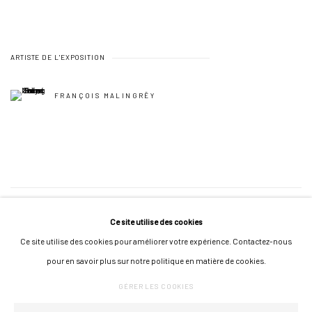
ARTISTE DE L'EXPOSITION
FRANÇOIS MALINGRËY
63
SUR 115
RETOUR
SUITE
Ce site utilise des cookies
Ce site utilise des cookies pour améliorer votre expérience. Contactez-nous
pour en savoir plus sur notre politique en matière de cookies.
GÉRER LES COOKIES
GÉRER LES COOKIES
COPYRIGHT © 2026 GALERIE JONATHAN ROZE
UN SITE ARTLOGIC