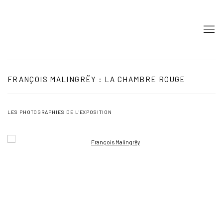
FRANÇOIS MALINGRËY : LA CHAMBRE ROUGE
LES PHOTOGRAPHIES DE L'EXPOSITION
Open a larger version of the following image in a popup: