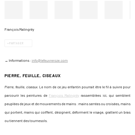
François Malingrëy
PARTAGER
→ Informations :
info@lefeuvreroze.com
PIERRE, FEUILLE, CISEAUX
Pierre, feuille, ciseaux
. Le nom de ce jeu enfantin pourrait être le fil à suivre pour
parcourir les peintures de
François Malingrëy
rassemblées ici, qui semblent
peuplées de jeux et de mouvements de mains : mains serrées ou croisées, mains
qui portent, mains qui coiffent, désignent, déforment le visage, grattent un bras
ou tiennent des tournesols.