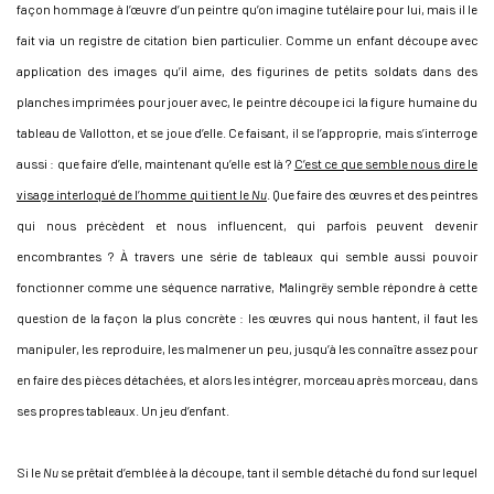
façon hommage à l’œuvre d’un peintre qu’on imagine tutélaire pour lui, mais il le
fait via un registre de citation bien particulier. Comme un enfant découpe avec
application des images qu’il aime, des figurines de petits soldats dans des
planches imprimées pour jouer avec, le peintre découpe ici la figure humaine du
tableau de Vallotton, et se joue d’elle. Ce faisant, il se l’approprie, mais s’interroge
aussi : que faire d’elle, maintenant qu’elle est là ?
C’est ce que semble nous dire le
visage interloqué de l’homme qui tient le
Nu
. Que faire des œuvres et des peintres
qui nous précèdent et nous influencent, qui parfois peuvent devenir
encombrantes ? À travers une série de tableaux qui semble aussi pouvoir
fonctionner comme une séquence narrative, Malingrëy semble répondre à cette
question de la façon la plus concrète : les œuvres qui nous hantent, il faut les
manipuler, les reproduire, les malmener un peu, jusqu’à les connaître assez pour
en faire des pièces détachées, et alors les intégrer, morceau après morceau, dans
ses propres tableaux. Un jeu d’enfant.
Si le
Nu
se prêtait d’emblée à la découpe, tant il semble détaché du fond sur lequel