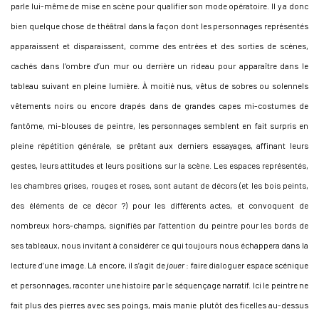
parle lui-même de mise en scène pour qualifier son mode opératoire. Il y a donc
bien quelque chose de théâtral dans la façon dont les personnages représentés
apparaissent et disparaissent, comme des entrées et des sorties de scènes,
cachés dans l’ombre d’un mur ou derrière un rideau pour apparaître dans le
tableau suivant en pleine lumière. À moitié nus, vêtus de sobres ou solennels
vêtements noirs ou encore drapés dans de grandes capes mi-costumes de
fantôme, mi-blouses de peintre, les personnages semblent en fait surpris en
pleine répétition générale, se prêtant aux derniers essayages, affinant leurs
gestes, leurs attitudes et leurs positions sur la scène. Les espaces représentés,
les chambres grises, rouges et roses, sont autant de décors (et les bois peints,
des éléments de ce décor ?) pour les différents actes, et convoquent de
nombreux hors-champs, signifiés par l’attention du peintre pour les bords de
ses tableaux, nous invitant à considérer ce qui toujours nous échappera dans la
lecture d’une image. Là encore, il s’agit de
jouer
: faire dialoguer espace scénique
et personnages, raconter une histoire par le séquençage narratif. Ici le peintre ne
fait plus des pierres avec ses poings, mais manie plutôt des ficelles au-dessus