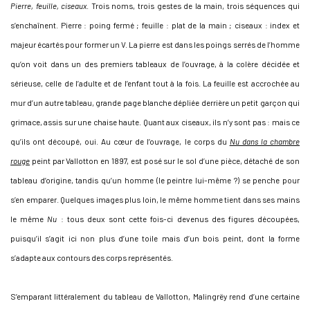
Pierre, feuille, ciseaux
. Trois noms, trois gestes de la main, trois séquences qui
s’enchaînent. Pierre : poing fermé ; feuille : plat de la main ; ciseaux : index et
majeur écartés pour former un V. La pierre est dans les poings serrés de l’homme
qu’on voit dans un des premiers tableaux de l’ouvrage, à la colère décidée et
sérieuse, celle de l’adulte et de l’enfant tout à la fois. La feuille est accrochée au
mur d’un autre tableau, grande page blanche dépliée derrière un petit garçon qui
grimace, assis sur une chaise haute. Quant aux ciseaux, ils n’y sont pas : mais ce
qu’ils ont découpé, oui. Au cœur de l’ouvrage, le corps du
Nu dans la chambre
rouge
peint par Vallotton en 1897, est posé sur le sol d’une pièce, détaché de son
tableau d’origine, tandis qu’un homme (le peintre lui-même ?) se penche pour
s’en emparer. Quelques images plus loin, le même homme tient dans ses mains
le même
Nu
: tous deux sont cette fois-ci devenus des figures découpées,
puisqu’il s’agit ici non plus d’une toile mais d’un bois peint, dont la forme
s’adapte aux contours des corps représentés.
S’emparant littéralement du tableau de Vallotton, Malingrëy rend d’une certaine