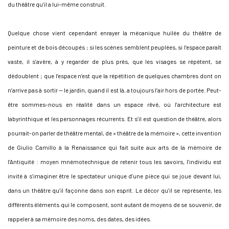
du théâtre qu’il a lui-même construit.
Quelque chose vient cependant enrayer la mécanique huilée du théâtre de
peinture et de bois découpés ; si les scènes semblent peuplées, si l’espace paraît
vaste, il s’avère, à y regarder de plus près, que les visages se répètent, se
dédoublent ; que l’espace n’est que la répétition de quelques chambres dont on
n’arrive pas à sortir — le jardin, quand il est là, a toujours l’air hors de portée. Peut-
être sommes-nous en réalité dans un espace rêvé, où l’architecture est
labyrinthique et les personnages récurrents. Et s’il est question de théâtre, alors
pourrait-on parler de théâtre mental, de « théâtre de la mémoire », cette invention
de Giulio Camillo à la Renaissance qui fait suite aux arts de la mémoire de
l’Antiquité : moyen mnémotechnique de retenir tous les savoirs, l’individu est
invité à s’imaginer être le spectateur unique d’une pièce qui se joue devant lui,
dans un théâtre qu’il façonne dans son esprit. Le décor qu’il se représente, les
différents éléments qui le composent, sont autant de moyens de se souvenir, de
rappeler à sa mémoire des noms, des dates, des idées.