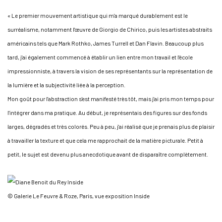
« Le premier mouvement artistique qui m'a marqué durablement est le
surréalisme, notamment l'œuvre de Giorgio de Chirico, puis les artistes abstraits
américains tels que Mark Rothko, James Turrell et Dan Flavin. Beaucoup plus
tard, j'ai également commencé à établir un lien entre mon travail et l'école
impressionniste, à travers la vision de ses représentants sur la représentation de
la lumière et la subjectivité liée à la perception.
Mon goût pour l'abstraction s'est manifesté très tôt, mais j'ai pris mon temps pour
l'intégrer dans ma pratique. Au début, je représentais des figures sur des fonds
larges, dégradés et très colorés. Peu à peu, j'ai réalisé que je prenais plus de plaisir
à travailler la texture et que cela me rapprochait de la matière picturale. Petit à
petit, le sujet est devenu plus anecdotique avant de disparaître complètement.
© Galerie Le Feuvre & Roze, Paris, vue exposition Inside