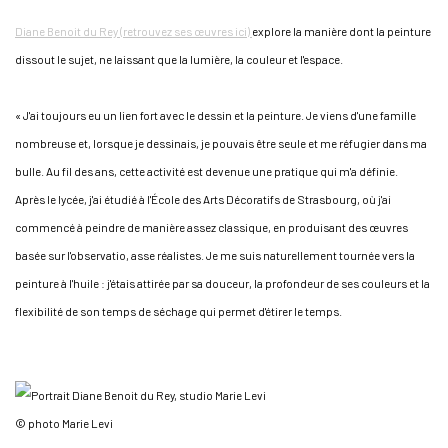
Diane Benoit du Rey (retrouvez ses œuvres ici)
explore la manière dont la peinture
dissout le sujet, ne laissant que la lumière, la couleur et l'espace.
« J'ai toujours eu un lien fort avec le dessin et la peinture. Je viens d'une famille
nombreuse et, lorsque je dessinais, je pouvais être seule et me réfugier dans ma
bulle. Au fil des ans, cette activité est devenue une pratique qui m'a définie.
Après le lycée, j'ai étudié à l'École des Arts Décoratifs de Strasbourg, où j'ai
commencé à peindre de manière assez classique, en produisant des œuvres
basée sur l'observatio, asse réalistes. Je me suis naturellement tournée vers la
peinture à l'huile : j'étais attirée par sa douceur, la profondeur de ses couleurs et la
flexibilité de son temps de séchage qui permet d'étirer le temps.
© photo Marie Levi