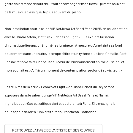
geste doit être assez soutenu. Pour accompagner mon travail, je mets souvent
de la musique classique, le plus souvent du piano.
Mon installation pour le salon VIP NetJets à Art Basel Paris 2025, en collaboration
avec le Studio Artera, s'intitule « Echoes of Light ». Elle explore l'irisation
chromatique liée aux phénomènes lumineux. À mesure qu'une teinte se fond
doucement dans une autre, le temps s'étire et un rythme plus lent s'installe. C'est
une invitation à faire une pause au cœur de l'environnement animé du salon, et
mon souhait est d'offrir un moment de contemplation prolongé au visiteur. »
Les œuvres de la série « Echoes of Light » de Diane Benoit du Rey seront
exposées dans le salon lounge VIP NetJets à Art Basel Paris et Miami.
Ingrid Luquet-Gad est critique d'art et doctorante à Paris. Elle enseigne la
philosophie de l'art à l'université Paris 1 Panthéon-Sorbonne.
RETROUVEZ LA PAGE DE L'ARTISTE ET SES ŒUVRES