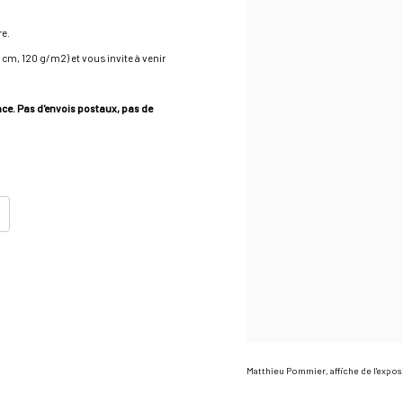
re.
0 cm, 120 g/m2) et vous invite à venir
lace. Pas d'envois postaux, pas de
Matthieu Pommier, affiche de l'expos