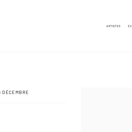
ARTISTES
EX
16 DÉCEMBRE
Open a larger version of the foll