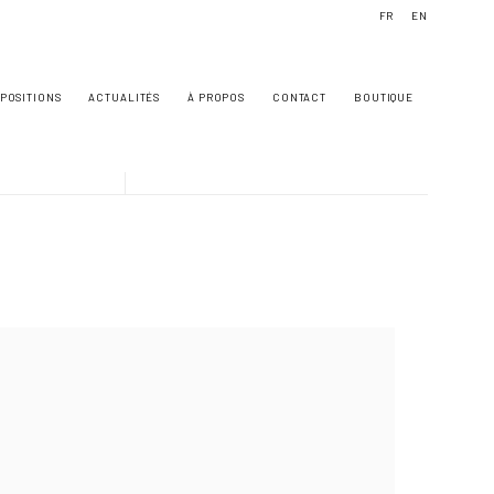
FR
EN
POSITIONS
ACTUALITÉS
À PROPOS
CONTACT
BOUTIQUE
owing image in a popup: