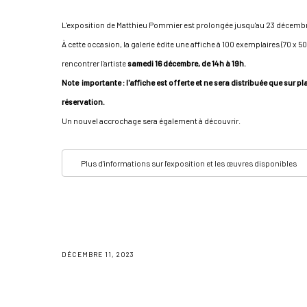
L'exposition de Matthieu Pommier est prolongée jusqu'au 23 décemb
À cette occasion, la galerie édite une affiche à 100 exemplaires (70 x 5
rencontrer l'artiste
samedi 16 décembre, de 14h à 19h.
Note importante : l'affiche est offerte et ne sera distribuée que sur p
réservation.
Un nouvel accrochage sera également à découvrir.
Plus d'informations sur l'exposition et les œuvres disponibles
DÉCEMBRE 11, 2023