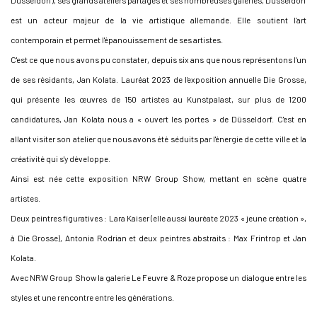
Düsseldorf), ses grands ateliers partagés et ses nombreuses galeries, Düsseldorf
est un acteur majeur de la vie artistique allemande. Elle soutient l'art
contemporain et permet l'épanouissement de ses artistes.
C'est ce que nous avons pu constater, depuis six ans que nous représentons l'un
de ses résidants, Jan Kolata. Lauréat 2023 de l'exposition annuelle Die Grosse,
qui présente les œuvres de 150 artistes au Kunstpalast, sur plus de 1200
candidatures, Jan Kolata nous a « ouvert les portes » de Düsseldorf. C'est en
allant visiter son atelier que nous avons été séduits par l'énergie de cette ville et la
créativité qui s'y développe.
Ainsi est née cette exposition NRW Group Show, mettant en scène quatre
artistes.
Deux peintres figuratives : Lara Kaiser (elle aussi lauréate 2023 « jeune création »,
à Die Grosse), Antonia Rodrian et deux peintres abstraits : Max Frintrop et Jan
Kolata.
Avec NRW Group Show la galerie Le Feuvre & Roze propose un dialogue entre les
styles et une rencontre entre les générations.