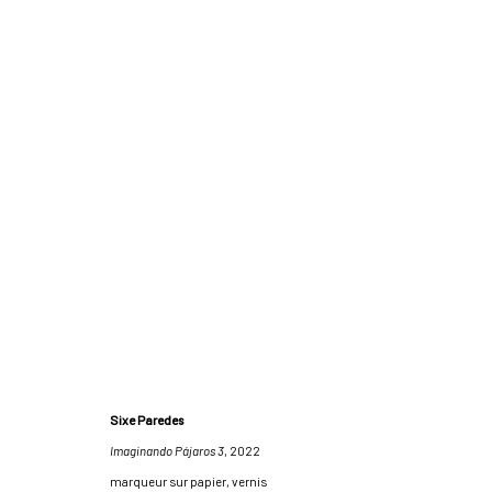
ELLA & PITR, SOWAT, DIANE BENOIT DU REY
Sixe Paredes
14 - 24 DÉCEMBRE 2022
Imaginando Pájaros 3
, 2022
marqueur sur papier, vernis