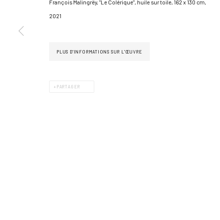
François Malingrëy, "Le Colérique", huile sur toile, 162 x 130 cm,
2021
PLUS D'INFORMATIONS SUR L'ŒUVRE
PARTAGER
GÉRER LES COOKIES
COPYRIGHT © 2026 GALERIE JONATHAN ROZE
UN SITE ARTLOGIC