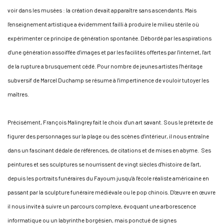
voir dans les musées : la création devait apparaître sans ascendants. Mais
l'enseignement artistique a évidemment failli à produire le milieu stérile où
expérimenter ce principe de génération spontanée. Débordé par les aspirations
d'une génération assoiffée d'images et par les facilités offertes par l'internet, l'art
de la rupture a brusquement cédé. Pour nombre de jeunes artistes l'héritage
subversif de Marcel Duchamp se résume à l'impertinence de vouloir tutoyer les
maîtres.
Précisément, François Malingrey fait le choix d'un art savant. Sous le prétexte de
figurer des personnages sur la plage ou des scènes d'intérieur, il nous entraîne
dans un fascinant dédale de références, de citations et de mises en abyme. Ses
peintures et ses sculptures se nourrissent de vingt siècles d'histoire de l'art,
depuis les portraits funéraires du Fayoum jusqu'à l'école réaliste américaine en
passant par la sculpture funéraire médiévale ou le pop chinois. D'œuvre en œuvre
il nous invite à suivre un parcours complexe, évoquant une arborescence
informatique ou un labyrinthe borgésien, mais ponctué de signes