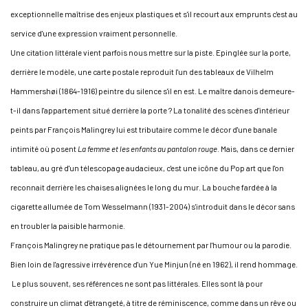
exceptionnelle maîtrise des enjeux plastiques et s'il recourt aux emprunts c'est au
service d'une expression vraiment personnelle.
Une citation littérale vient parfois nous mettre sur la piste. Epinglée sur la porte,
derrière le modèle, une carte postale reproduit l'un des tableaux de Vilhelm
Hammershøi (1864-1916) peintre du silence s'il en est. Le maître danois demeure-
t-il dans l'appartement situé derrière la porte ? La tonalité des scènes d'intérieur
peints par François Malingrey lui est tributaire comme le décor d'une banale
intimité où posent
La femme et les enfants au pantalon rouge
. Mais, dans ce dernier
tableau, au gré d'un télescopage audacieux, c'est une icône du Pop art que l'on
reconnait derrière les chaises alignées le long du mur. La bouche fardée à la
cigarette allumée de Tom Wesselmann (1931-2004) s'introduit dans le décor sans
en troubler la paisible harmonie.
François Malingrey ne pratique pas le détournement par l'humour ou la parodie.
Bien loin de l'agressive irrévérence d'un Yue Minjun (né en 1962), il rend hommage.
Le plus souvent, ses références ne sont pas littérales. Elles sont là pour
construire un climat d'étrangeté, à titre de réminiscence, comme dans un rêve ou