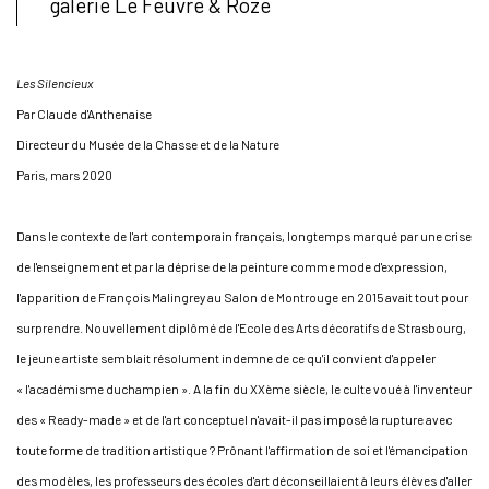
galerie Le Feuvre & Roze
Les Silencieux
Par Claude d'Anthenaise
Directeur du Musée de la Chasse et de la Nature
Paris, mars 2020
Dans le contexte de l'art contemporain français, longtemps marqué par une crise
de l'enseignement et par la déprise de la peinture comme mode d'expression,
l'apparition de François Malingrey au Salon de Montrouge en 2015 avait tout pour
surprendre. Nouvellement diplômé de l'Ecole des Arts décoratifs de Strasbourg,
le jeune artiste semblait résolument indemne de ce qu'il convient d'appeler
« l'académisme duchampien ». A la fin du XXème siècle, le culte voué à l'inventeur
des « Ready-made » et de l'art conceptuel n'avait-il pas imposé la rupture avec
toute forme de tradition artistique ? Prônant l'affirmation de soi et l'émancipation
des modèles, les professeurs des écoles d'art déconseillaient à leurs élèves d'aller