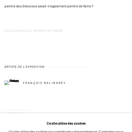
peintre des
Silencieux
serait-il également peintre de l'âme ?
TÉLÉCHARGER LE DOSSIER DE PRESSE
ARTISTE DE L'EXPOSITION
FRANÇOIS MALINGRËY
PARTAGER
Ce site utilise des cookies
Ce site utilise des cookies pour améliorer votre expérience. Contactez-nous