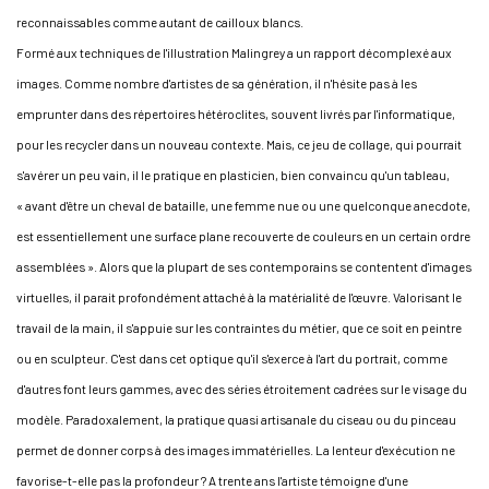
reconnaissables comme autant de cailloux blancs.
Formé aux techniques de l'illustration Malingrey a un rapport décomplexé aux
images. Comme nombre d'artistes de sa génération, il n'hésite pas à les
emprunter dans des répertoires hétéroclites, souvent livrés par l'informatique,
pour les recycler dans un nouveau contexte. Mais, ce jeu de collage, qui pourrait
s'avérer un peu vain, il le pratique en plasticien, bien convaincu qu'un tableau,
« avant d'être un cheval de bataille, une femme nue ou une quelconque anecdote,
est essentiellement une surface plane recouverte de couleurs en un certain ordre
assemblées ». Alors que la plupart de ses contemporains se contentent d'images
virtuelles, il parait profondément attaché à la matérialité de l'œuvre. Valorisant le
travail de la main, il s'appuie sur les contraintes du métier, que ce soit en peintre
ou en sculpteur. C'est dans cet optique qu'il s'exerce à l'art du portrait, comme
d'autres font leurs gammes, avec des séries étroitement cadrées sur le visage du
modèle. Paradoxalement, la pratique quasi artisanale du ciseau ou du pinceau
permet de donner corps à des images immatérielles. La lenteur d'exécution ne
favorise-t-elle pas la profondeur ? A trente ans l'artiste témoigne d'une