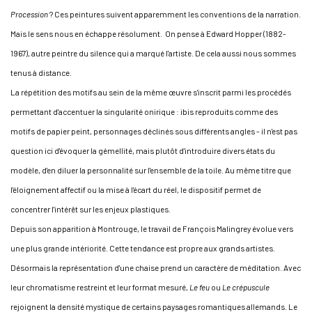
Procession
? Ces peintures suivent apparemment les conventions de la narration.
Mais le sens nous en échappe résolument. On pense à Edward Hopper (1882-
1967), autre peintre du silence qui a marqué l'artiste. De cela aussi nous sommes
tenus à distance.
La répétition des motifs au sein de la même œuvre s'inscrit parmi les procédés
permettant d'accentuer la singularité onirique : ibis reproduits comme des
motifs de papier peint, personnages déclinés sous différents angles - il n'est pas
question ici d'évoquer la gémellité, mais plutôt d'introduire divers états du
modèle, d'en diluer la personnalité sur l'ensemble de la toile. Au même titre que
l'éloignement affectif ou la mise à l'écart du réel, le dispositif permet de
concentrer l'intérêt sur les enjeux plastiques.
Depuis son apparition à Montrouge, le travail de François Malingrey évolue vers
une plus grande intériorité. Cette tendance est propre aux grands artistes.
Désormais la représentation d'une chaise prend un caractère de méditation. Avec
leur chromatisme restreint et leur format mesuré,
Le feu
ou
Le crépuscule
rejoignent la densité mystique de certains paysages romantiques allemands. Le