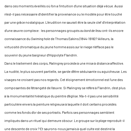
dans ces moments éveillés où l'on a l'intuition d'une situation déjà vécue. Aussi
n'est-il pas nécessaire d'identifier la provenance ou le modèle pour être touché
par une grâce nostalgique. L'érudition ne saurait être la seule clef d'interprétation
d'une œuvre complexe : les personnages groupés
au bord de l'eau
ont-ils encore
connaissance du
Swiming hole
de Thomas Eakins (1844-1916) ? Ailleurs, la
virtuosité chromatique du jeune homme assis
sur le rivage
n'efface pas le
souvenir du jeune baigneur d'Hippolyte Flandrin.
Dans le traitement des corps, Malingrey procède à une mise à distance affective.
La nudité, le plus souvent partielle, se garde d'être séduisante ou aguicheuse. Les
visages ne croisent pas nos regards. Cet éloignement émotionnel est l'une des
composantes de l'étrangeté de l'œuvre. Si Malingrey se réfère à Flandrin, c'est plus
à la monumentalité hiératique du peintre d'église. N'a-t-il pas une sensibilité
particulière envers la peinture religieuse à laquelle il doit certains procédés
comme les fonds d'or de ses portraits. Parfois ses personnages semblent
impliqués dans un rituel qui demeure obscur. Le groupe s
ur la plage
reproduit-il
une descente de croix ? Et saurons-nous jamais à quel culte est destiné la