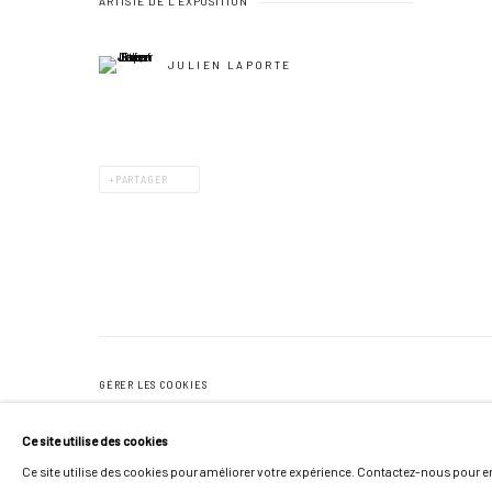
ARTISTE DE L'EXPOSITION
JULIEN LAPORTE
PARTAGER
GÉRER LES COOKIES
COPYRIGHT © 2026 GALERIE JONATHAN ROZE
UN SITE ARTLOGIC
Ce site utilise des cookies
Ce site utilise des cookies pour améliorer votre expérience. Contactez-nous pour en