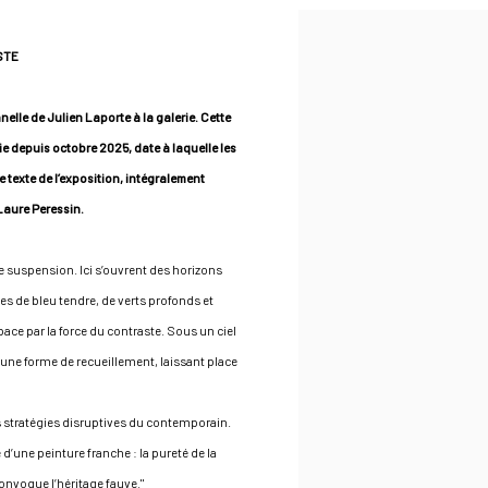
STE
elle de Julien Laporte à la galerie. Cette
erie depuis octobre 2025, date à laquelle les
e texte de l’exposition, intégralement
Laure Peressin.
e suspension. Ici s’ouvrent des horizons
es de bleu tendre, de verts profonds et
pace par la force du contraste. Sous un ciel
 une forme de recueillement, laissant place
les stratégies disruptives du contemporain.
d’une peinture franche : la pureté de la
convoque l’héritage fauve."