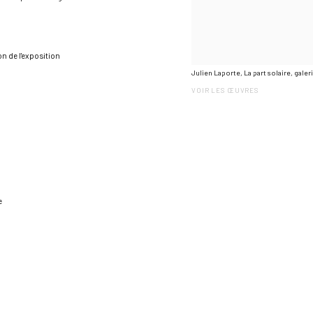
on de l'exposition
Julien Laporte, La part solaire, gale
VOIR LES ŒUVRES
e