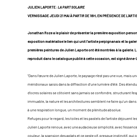
JULIEN LAPORTE :
LA PART SOLAIRE
VERNISSAGE JEUDI 21 MAI À PARTIR DE 18H,
EN PRÉSENCE DE L'ARTI
Jonathan Roze a le plaisir de présenter la première exposition personn
exposition matérialise le lien qui unit l’artiste perpignanais et la gal
premières peintures de Julien Laporte ont été montrées à la galerie. L
reproduit dans le catalogue publié à cette occasion, est signé Anne-
"Dans l’œuvre de Julien Laporte, le paysage n'est pas une vue, mais un
méridionaux saisis dans la diffraction d’une lumière d’été. Des étendu
d’ocres solaires se côtoient sans jamais se confondre, structurant l'es
immuable, la nature et les architectures semblent ne faire qu’un dans
à une respiration longue, un moment de plénitude absolue.
Refuges pour le regard, les toiles et les pastels de l’artiste déjouent 
Julien Laporte renoue, avec une audacieuse simplicité, avec l’essence 
couleur, la scansion des aplats et ce geste vif, presque instinctif, qui 