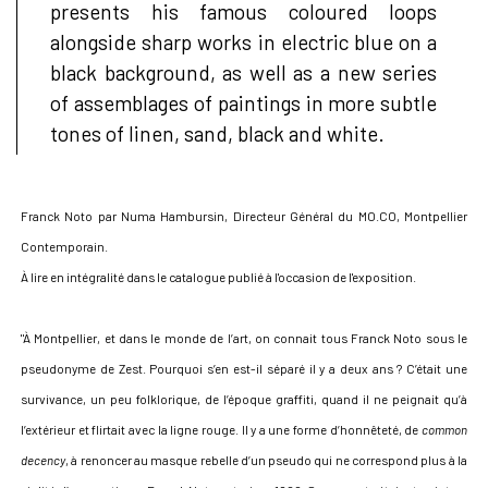
presents his famous coloured loops
alongside sharp works in electric blue on a
black background, as well as a new series
of assemblages of paintings in more subtle
tones of linen, sand, black and white.
Franck Noto par Numa Hambursin, Directeur Général du MO.CO, Montpellier
Contemporain.
À lire en intégralité dans le catalogue publié à l'occasion de l'exposition.
"À Montpellier, et dans le monde de l’art, on connait tous Franck Noto sous le
pseudonyme de Zest. Pourquoi s’en est-il séparé il y a deux ans ? C’était une
survivance, un peu folklorique, de l’époque graffiti, quand il ne peignait qu’à
l’extérieur et flirtait avec la ligne rouge. Il y a une forme d’honnêteté, de
common
decency
, à renoncer au masque rebelle d’un pseudo qui ne correspond plus à la