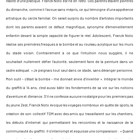
réalité d’une pratique. Franck Noto est né en 1980. Ses parents étaient peintres
du dimanche, comme il l’avoue sans mépris, ce qui témoigne d’une appétence
artistique du cercle familial. On serait surpris du nombre d’artistes importants
dont les parents avaient ce défaut magnifique, synonyme d’émerveillement
enfantin devant la simple capacité de figurer le réel. Adolescent, Franck Noto
réalise ses premières fresques à la bombe et au rouleau acrylique sur les murs
du stade voisin. Contrairement à ce que l’intuition nous suggère, il ne
souhaitait nullement défier l’autorité, seulement faire de la peinture dans un
cadre adéquat. « Je peignais tout seul dans ce stade, sans déranger personne.
Mon outil – c’était la bombe – me donnait envie d’inventer ». Intégrer le monde
du graffiti à 14 ans, c’est aussi bâtir les fondements de sa vie sur les notions
d’aventure et d’errance. S’il ne confesse aucune nostalgie pour les premiers pas
du jeune Zest, Franck Noto évoque les voyages nombreux en quête de spots, la
création de son collectif TDM avec des amis qui travaillaient sur les chantiers,
les débuts d’internet qui permettaient les rencontres et la naissance de la
communauté du graffiti. Il s’interrompt et esquisse une comparaison : « Quand