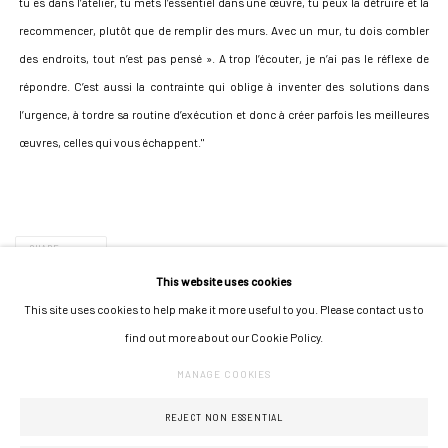
tu es dans l’atelier, tu mets l’essentiel dans une œuvre, tu peux la détruire et la
recommencer, plutôt que de remplir des murs. Avec un mur, tu dois combler
des endroits, tout n’est pas pensé ». A trop l’écouter, je n’ai pas le réflexe de
répondre. C’est aussi la contrainte qui oblige à inventer des solutions dans
l’urgence, à tordre sa routine d’exécution et donc à créer parfois les meilleures
œuvres, celles qui vous échappent."
SHARE
This website uses cookies
This site uses cookies to help make it more useful to you. Please contact us to
find out more about our Cookie Policy.
MANAGE COOKIES
MANAGE COOKIES
COPYRIGHT © 2026 GALERIE JONATHAN ROZE
SITE BY ARTLOGIC
REJECT NON ESSENTIAL