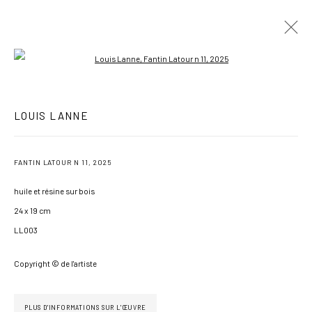
Open a larger version of the following imag
ARTWORKS
LOUIS LANNE
FANTIN LATOUR N 11
,
2025
GÉRER LES COOKIES
huile et résine sur bois
COPYRIGHT © 2026 GALERIE JONATHAN ROZE
24 x 19 cm
UN SITE ARTLOGIC
LL003
Copyright © de l'artiste
PLUS D'INFORMATIONS SUR L'ŒUVRE