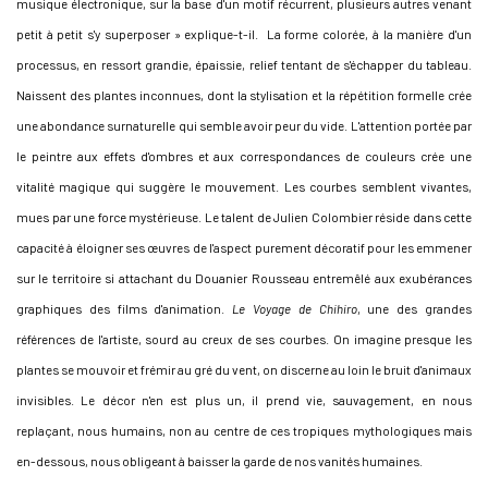
musique électronique, sur la base d'un motif récurrent, plusieurs autres venant
petit à petit s'y superposer » explique-t-il. La forme colorée, à la manière d'un
processus, en ressort grandie, épaissie, relief tentant de s'échapper du tableau.
Naissent des plantes inconnues, dont la stylisation et la répétition formelle crée
une abondance surnaturelle qui semble avoir peur du vide. L'attention portée par
le peintre aux effets d'ombres et aux correspondances de couleurs crée une
vitalité magique qui suggère le mouvement. Les courbes semblent vivantes,
mues par une force mystérieuse. Le talent de Julien Colombier réside dans cette
capacité à éloigner ses œuvres de l'aspect purement décoratif pour les emmener
sur le territoire si attachant du Douanier Rousseau entremêlé aux exubérances
graphiques des films d'animation.
Le Voyage de Chihiro
, une des grandes
références de l'artiste, sourd au creux de ses courbes. On imagine presque les
plantes se mouvoir et frémir au gré du vent, on discerne au loin le bruit d'animaux
invisibles. Le décor n'en est plus un, il prend vie, sauvagement, en nous
replaçant, nous humains, non au centre de ces tropiques mythologiques mais
en-dessous, nous obligeant à baisser la garde de nos vanités humaines.