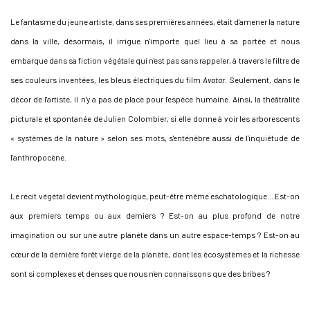
Le fantasme du jeune artiste, dans ses premières années, était d'amener la nature
dans la ville, désormais, il irrigue n'importe quel lieu à sa portée et nous
embarque dans sa fiction végétale qui n'est pas sans rappeler, à travers le filtre de
ses couleurs inventées, les bleus électriques du film
Avatar
. Seulement, dans le
décor de l'artiste, il n'y a pas de place pour l'espèce humaine. Ainsi, la théâtralité
picturale et spontanée de Julien Colombier, si elle donne à voir les arborescents
« systèmes de la nature » selon ses mots, s'enténèbre aussi de l'inquiétude de
l'anthropocène.
Le récit végétal devient mythologique, peut-être même eschatologique… Est-on
aux premiers temps ou aux derniers ? Est-on au plus profond de notre
imagination ou sur une autre planète dans un autre espace-temps ? Est-on au
cœur de la dernière forêt vierge de la planète, dont les écosystèmes et la richesse
sont si complexes et denses que nous n'en connaissons que des bribes ?