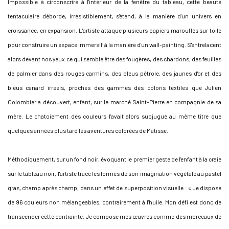
Impossible à circonscrire à l'intérieur de la fenêtre du tableau, cette beauté
tentaculaire déborde, irrésistiblement, s'étend, à la manière d'un univers en
croissance, en expansion. L'artiste attaque plusieurs papiers marouflés sur toile
pour construire un espace immersif à la manière d'un wall-painting. S'entrelacent
alors devant nos yeux ce qui semble être des fougères, des chardons, des feuilles
de palmier dans des rouges carmins, des bleus pétrole, des jaunes d'or et des
bleus canard irréels, proches des gammes des coloris textiles que Julien
Colombier a découvert, enfant, sur le marché Saint-Pierre en compagnie de sa
mère. Le chatoiement des couleurs l'avait alors subjugué au même titre que
quelques années plus tard les aventures colorées de Matisse.
Méthodiquement, sur un fond noir, évoquant le premier geste de l'enfant à la craie
sur le tableau noir, l'artiste trace les formes de son imagination végétale au pastel
gras, champ après champ, dans un effet de superposition visuelle : « Je dispose
de 96 couleurs non mélangeables, contrairement à l'huile. Mon défi est donc de
transcender cette contrainte. Je compose mes œuvres comme des morceaux de