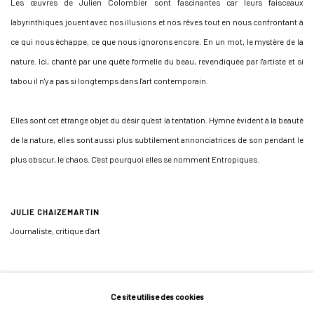
Les œuvres de Julien Colombier sont fascinantes car leurs faisceaux
labyrinthiques jouent avec nos illusions et nos rêves tout en nous confrontant à
ce qui nous échappe, ce que nous ignorons encore. En un mot, le mystère de la
nature. Ici, chanté par une quête formelle du beau, revendiquée par l'artiste et si
tabou il n'y a pas si longtemps dans l'art contemporain.
Elles sont cet étrange objet du désir qu'est la tentation. Hymne évident à la beauté
de la nature, elles sont aussi plus subtilement annonciatrices de son pendant le
plus obscur, le chaos. C'est pourquoi elles se nomment Entropiques.
JULIE CHAIZEMARTIN
Journaliste, critique d'art
Ce site utilise des cookies