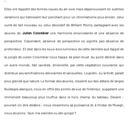
-
Elles ont l'appétit des formes issues du all-over mais s'épanouissent en subtiles
variations qui trahissent leur penchant pour un chromatisme plus ancien, celui
ourlé de l'art nouveau ou celui décoratif de William Morris, partageant avec les
œuvres de
Julien Colombier
une harmonie ensorcelante et une absence de
perspective. Cependant, absence de perspective ne signifie pas absence de
profondeur. Et c'est dans les sous-bois lumineux de cette dernière que l'appel de
la jungle de Julien Colombier nous happe de plein fouet. Au point d'entrer dans
un autre monde, l'œil candide, émerveillé, par cette végétation luxuriante qui
distribue ses ramifications dévorantes et sensuelles. Le jardin, ou la forêt, paraît
plus grande que nature. Le format des œuvres, resserré sur des détails de larges
feuillages alanguis, nous en offre des points de vue de l'intérieur, suggérant une
immensité beaucoup plus touffue dans le hors champ du tableau. Devant -
pourrait-on dire dedans - nous ressentons sa puissance et, à l'instar de Mowgli,
nous doutons : faut-il la craindre ou s'en gorger ?