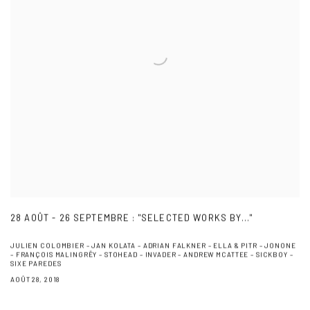
28 AOÛT - 26 SEPTEMBRE : "SELECTED WORKS BY..."
JULIEN COLOMBIER – JAN KOLATA – ADRIAN FALKNER – ELLA & PITR – JONONE
– FRANÇOIS MALINGRËY – STOHEAD – INVADER – ANDREW MCATTEE – SICKBOY –
SIXE PAREDES
AOÛT 28, 2018