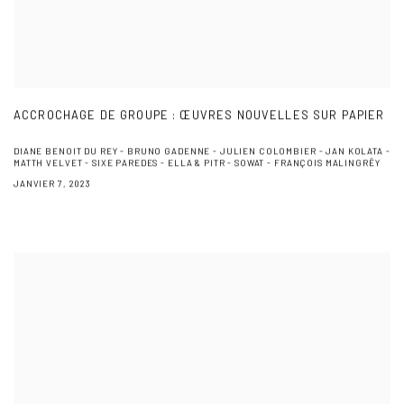
ACCROCHAGE DE GROUPE : ŒUVRES NOUVELLES SUR PAPIER
DIANE BENOIT DU REY - BRUNO GADENNE - JULIEN COLOMBIER - JAN KOLATA -
MATTH VELVET - SIXE PAREDES - ELLA & PITR - SOWAT - FRANÇOIS MALINGRËY
JANVIER 7, 2023