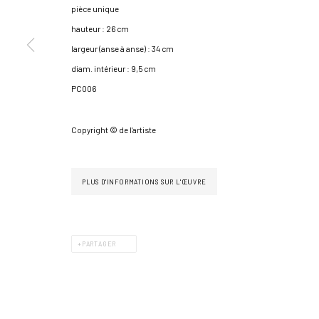
pièce unique
hauteur : 26 cm
largeur (anse à anse) : 34 cm
diam. intérieur : 9,5 cm
PC006
GÉRER LES COOKIES
Copyright © de l'artiste
COPYRIGHT © 2026 GALERIE JONATHAN ROZE
UN SITE ARTLOGIC
PLUS D'INFORMATIONS SUR L'ŒUVRE
PARTAGER